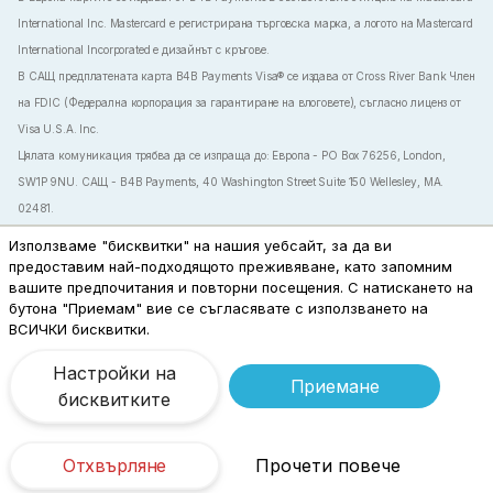
International Inc. Mastercard е регистрирана търговска марка, а логото на Mastercard
International Incorporated е дизайнът с кръгове.
В САЩ предплатената карта B4B Payments Visa® се издава от Cross River Bank Член
на FDIC (Федерална корпорация за гарантиране на влоговете), съгласно лиценз от
Visa U.S.A. Inc.
Цялата комуникация трябва да се изпраща до: Европа - PO Box 76256, London,
SW1P 9NU. САЩ - B4B Payments, 40 Washington Street Suite 150 Wellesley, MA.
02481.
B4B иска да гарантира информираността на нашите клиенти, че тяхната сигурност
Използваме "бисквитки" на нашия уебсайт, за да ви
е от първостепенно значение. По тази причина ние никога няма да искаме от вас
предоставим най-подходящото преживяване, като запомним
вашите предпочитания и повторни посещения. С натискането на
вашите пароли, ПИН кодове на карти или еднократни пароли (OTP).
бутона "Приемам" вие се съгласявате с използването на
Ние от B4B Payments сме предприели всички необходими стъпки, за да защитим
ВСИЧКИ бисквитки.
данните на клиентите и да гарантираме тяхната поверителност. Нашите системи са
проектирани с множество слоеве на криптиране и сигурни защитни стени.
Настройки на
Приемане
Използваме комбинация от биометрични данни, двуфакторно удостоверяване и
бисквитките
други методи при осъществяване на достъп от страна на клиентите до нашите
онлайн услуги или нашето приложение.
Отхвърляне
Прочети повече