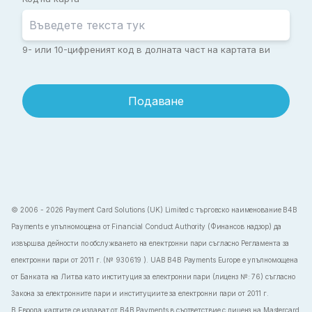
9- или 10-цифреният код в долната част на картата ви
Подаване
© 2006 - 2026 Payment Card Solutions (UK) Limited с търговско наименование B4B
Payments е упълномощена от Financial Conduct Authority (Финансов надзор) да
извършва дейности по обслужването на електронни пари съгласно Регламента за
електронни пари от 2011 г. (№ 930619 ). UAB B4B Payments Europe е упълномощена
от Банката на Литва като институция за електронни пари (лиценз №: 76) съгласно
Закона за електронните пари и институциите за електронни пари от 2011 г.
В Европа картите се издават от B4B Payments в съответствие с лиценз на Mastercard