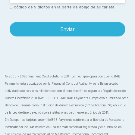
El código de 9 dígitos en la parte de abajo de su tarjeta
Enviar
© 2006 - 2026 Payment Card Solutions (UK) Limited, que opera como como B4B
Payments, está autorizado por la Financial Conduct Authority para llevar a cabo
actividades de servicios relacionados con dinero electrónico según las Regulaciones de
Dinero Electrónico 2011 (Ref: 930619). UAB B4B Payments Europe está autorizado por el
Banco de Lituania como institución de dinero electrónico (n.º de licencia: 76) en virtud
de la Ley de dinero electrónico e instituciones de dinero electrónico de 2011.
En Europa, las tarjetas las emitie B4B Payments conforme a la licencia de Mastercard
International Inc. Mastercard es una marcan comercial registrada y el diseño de los
círculos es una marca comercial de Mastercard International Incorporated.