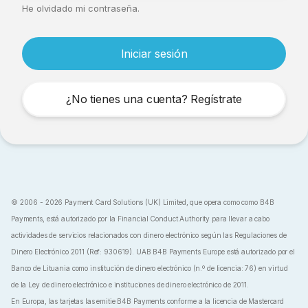
He olvidado mi contraseña.
Iniciar sesión
¿No tienes una cuenta? Regístrate
© 2006 - 2026 Payment Card Solutions (UK) Limited, que opera como como B4B
Payments, está autorizado por la Financial Conduct Authority para llevar a cabo
actividades de servicios relacionados con dinero electrónico según las Regulaciones de
Dinero Electrónico 2011 (Ref: 930619). UAB B4B Payments Europe está autorizado por el
Banco de Lituania como institución de dinero electrónico (n.º de licencia: 76) en virtud
de la Ley de dinero electrónico e instituciones de dinero electrónico de 2011.
En Europa, las tarjetas las emitie B4B Payments conforme a la licencia de Mastercard