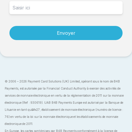
Envoyer
© 2006 – 2026 Payment Card Solutions (UK) Limited, opérant sous le nom de B4B
Payments, est autorisée par la Financial Conduct Authority à exercer des activités de
services de monnaie électronique en vertu de la réglementation de 2011 sur la monnaie
électronique (Ref : 930619). UAB B4B Payments Europe est autorisé par la Banque de
Lituanie en tant qu&#x27; établissement de monnaie électronique (numéro de licence :
76) en vertu de la loi sur la monnaie électronique et les établissements de monnaie
électronique de 2011.
En Europe, les cartes sont émises par B4B Payments conformément à la licence de