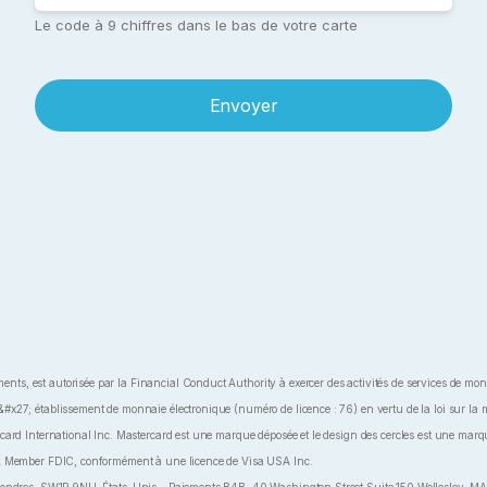
Le code à 9 chiffres dans le bas de votre carte
Envoyer
 est autorisée par la Financial Conduct Authority à exercer des activités de services de monn
27; établissement de monnaie électronique (numéro de licence : 76) en vertu de la loi sur la m
ard International Inc. Mastercard est une marque déposée et le design des cercles est une marqu
nk Member FDIC, conformément à une licence de Visa USA Inc.