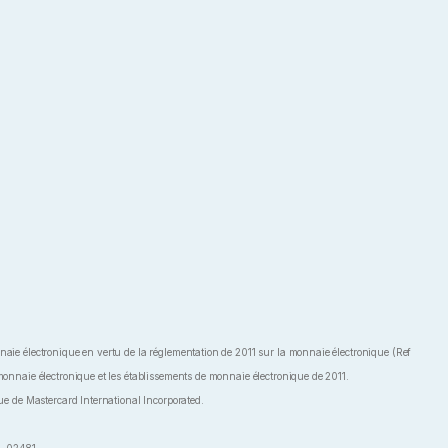
aie électronique en vertu de la réglementation de 2011 sur la monnaie électronique (Ref
onnaie électronique et les établissements de monnaie électronique de 2011.
e de Mastercard International Incorporated.