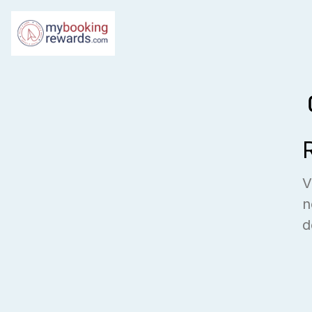
V
n
d