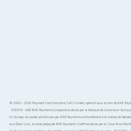
© 2006 – 2026 Payment Card Solutions (UK) Limited, opérant sous le nom de B4B Payments,
: 930619). UAB B4B Payments Europe est autorisé par la Banque de Lituanie en tant qu&#x
En Europe, les cartes sont émises par B4B Payments conformément à la licence de Masterc
Aux États-Unis, la carte prépayée B4B Payments Visa® est émise par la Cross River Ba