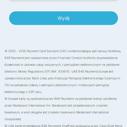
Wyślij
© 2006 - 2026 Payment Card Solutions (UK) Limited działająca pod nazwą handlową
B4B Payments jest upoważniona przez Financial Conduct Authority do prowadzenia
działalności w zakresie usług związanych z pieniądzem elektronicznym na podstawie
Electronic Money Regulations 2011 (Ref: 930619). UAB B4B Payments Europe jest
upoważniona przez Bank Litwy jako Instytucja Pieniądza Elektronicznego (Licencja nr:
76) na podstawie Ustawy o pieniądzu elektronicznym i instytucjach pieniądza
elektronicznego z 2011 roku.
W Europie karty są wydawane przez B4B Payments na podstawie licencji udzielonej
przez Mastercard International Inc. Mastercard jest zarejestrowanym znakiem
towarowym, a wzór okręgów jest znakiem towarowym Mastercard International
Incorporated.
W USA karta przedpłacona B4B Payments Visa® jest wydawana przez Cross River Bank