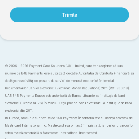
Trimite
© 2006 - 2026 Payment Card Solutions (UK) Limited, care tranzacționează sub
numele de B4B Payments, este autorizată de către Autoritatea de Conduită Financiară să
desfășoare activități de prestare de servicii de monedă electronică în temeiul
Reglementărilor Banilor electronici (Electronic Money Regulations) 2011 (Ref: 930619).
UAB B4B Payments Europe este autorizată de Banca Lituaniei ca instituție de bani
electronici (Licența nr. 76) în temeiul Legii privind banii electronici și instituțiile de bani
electronici din 2011.
În Europa, cardurile sunt emise de B4B Payments în conformitate cu licența acordată de
Mastercard International Inc. Mastercard este o marcă înregistrată, iar designul cercurilor
este o marcă comercială a Mastercard International Incorporated.