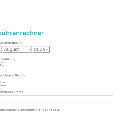
bührenrechner
aktionsdatum
nwährung
aktionswährung
saktionssumme
ndstransaktionsgebühr-Prozentsatz