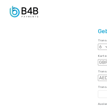
Ge
Trans
Karte
Trans
Tran
Ausla