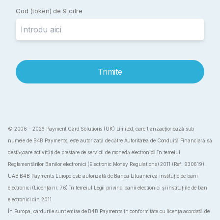
Cod (token) de 9 cifre
Trimite
© 2006 - 2026 Payment Card Solutions (UK) Limited, care tranzacționează sub
numele de B4B Payments, este autorizată de către Autoritatea de Conduită Financiară să
desfășoare activități de prestare de servicii de monedă electronică în temeiul
Reglementărilor Banilor electronici (Electronic Money Regulations) 2011 (Ref: 930619).
UAB B4B Payments Europe este autorizată de Banca Lituaniei ca instituție de bani
electronici (Licența nr. 76) în temeiul Legii privind banii electronici și instituțiile de bani
electronici din 2011.
În Europa, cardurile sunt emise de B4B Payments în conformitate cu licența acordată de